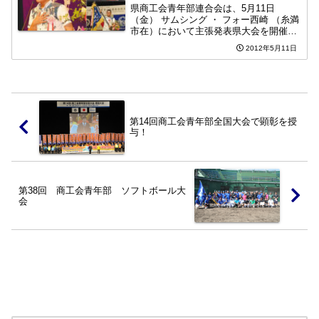
県商工会青年部連合会は、5月11日
（金） サムシング ・ フォー西崎 （糸満
市在）において主張発表県大会を開催し
た。本大会は、県内の商工会青年部の代
2012年5月11日
表が一堂に会し、青年部活動を通じて得
た自らの経験や成果、意見を発表。
第14回商工会青年部全国大会で顕彰を授
与！
第38回 商工会青年部 ソフトボール大
会