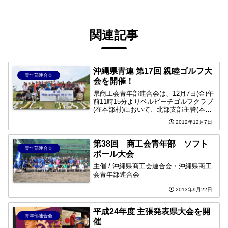
関連記事
沖縄県青連 第17回 親睦ゴルフ大
青年部連合会
会を開催！
県商工会青年部連合会は、12月7日(金)午
前11時15分よりベルビーチゴルフクラブ
(在本部村)において、北部支部主管(本部
町商工会青年部幹事)による親睦ゴルフ大
2012年12月7日
会を開催した。
第38回 商工会青年部 ソフト
青年部連合会
ボール大会
主催 / 沖縄県商工会連合会・沖縄県商工
会青年部連合会
2013年9月22日
平成24年度 主張発表県大会を開
青年部連合会
催