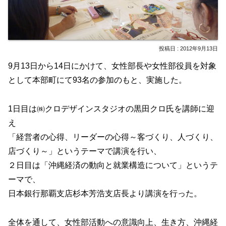
2012年9月13日
9月13日から14日にかけて、女性部長や女性部役員を対象
として本部町にて93名の参加のもと、実施した。
1日目は㈱クロデザインスタジオの黒田クロ氏を講師に迎
え
「経営者の心得、リーダーの心得～客づくり、人づくり、
店づくり～」というテーマで講演を行い、
２日目は「沖縄経済の動向と就業構造について」というテ
ーマで、
日本銀行那覇支店杉本芳浩支店長より講演を行った。
全体を通して、女性部活動への意識向上、生き方、沖縄経