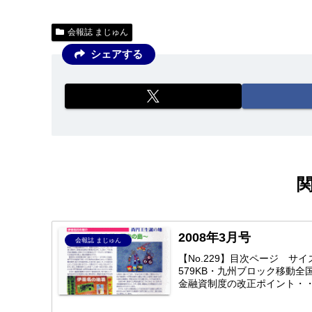
会報誌 まじゅん
シェアする
2008年3月号
会報誌 まじゅん
【No.229】目次ページ 
579KB・九州ブロック移動全
金融資制度の改正ポイント・・・ P