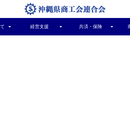
て
経営支援
共済・保険