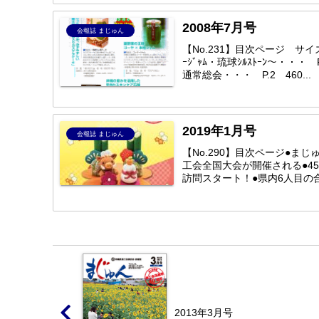
2008年7月号
会報誌 まじゅん
【No.231】目次ページ サイ
ｰｼﾞｬﾑ・琉球ｼﾙｽﾄｰﾝ～・・
通常総会・・・ P.2 460...
2019年1月号
会報誌 まじゅん
【No.290】目次ページ●まじゅん
工会全国大会が開催される●4
訪問スタート！●県内6人目の合格
2013年3月号