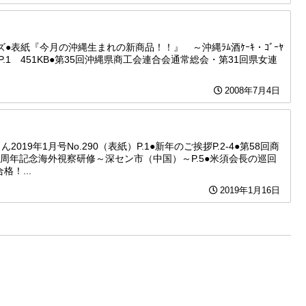
ズ●表紙『今月の沖縄生まれの新商品！！』 ～沖縄ﾗﾑ酒ｹｰｷ・ｺﾞｰﾔ
・ P.1 451KB●第35回沖縄県商工会連合会通常総会・第31回県女連
2008年7月4日
2019年1月号No.290（表紙）P.1●新年のご挨拶P.2-4●第58回商
5周年記念海外視察研修～深セン市（中国）～P.5●米須会長の巡回
！...
2019年1月16日