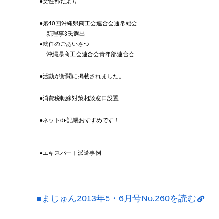
●女性部だより
●第40回沖縄県商工会連合会通常総会
新理事3氏選出
●就任のごあいさつ
沖縄県商工会連合会青年部連合会
●活動が新聞に掲載されました。
●消費税転嫁対策相談窓口設置
●ネットde記帳おすすめです！
●エキスパート派遣事例
■まじゅん2013年5・6月号No.260を読む