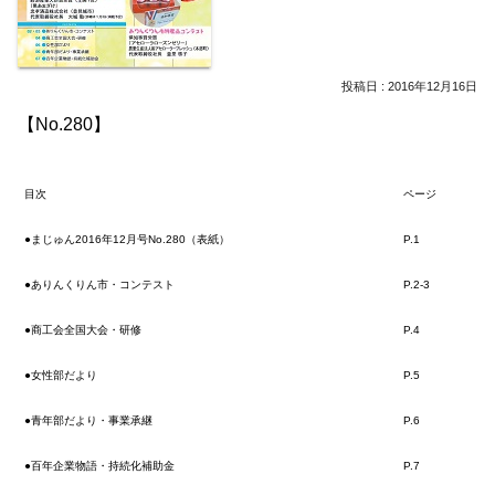
2016年12月16日
【No.280】
目次
ページ
●まじゅん2016年12月号No.280（表紙）
P.1
●ありんくりん市・コンテスト
P.2-3
●商工会全国大会・研修
P.4
●女性部だより
P.5
●青年部だより・事業承継
P.6
●百年企業物語・持続化補助金
P.7