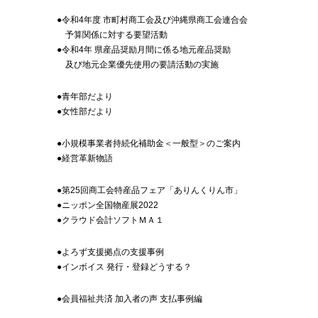
●令和4年度 市町村商工会及び沖縄県商工会連合会
予算関係に対する要望活動
●令和4年 県産品奨励月間に係る地元産品奨励
及び地元企業優先使用の要請活動の実施
●青年部だより
●女性部だより
●小規模事業者持続化補助金＜一般型＞のご案内
●経営革新物語
●第25回商工会特産品フェア「ありんくりん市」
●ニッポン全国物産展2022
●クラウド会計ソフトＭＡ１
●よろず支援拠点の支援事例
●インボイス 発行・登録どうする？
●会員福祉共済 加入者の声 支払事例編