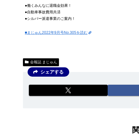
●働くみんなに退職金効果！
●自動車事故費用共済
●シルバー派遣事業のご案内！
■まじゅん2022年9月号No.305を読む
会報誌 まじゅん
シェアする