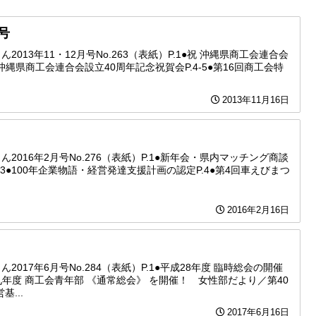
併号
ん2013年11・12月号No.263（表紙）P.1●祝 沖縄県商工会連合会
祝 沖縄県商工会連合会設立40周年記念祝賀会P.4-5●第16回商工会特
2013年11月16日
ゅん2016年2月号No.276（表紙）P.1●新年会・県内マッチング商談
.3●100年企業物語・経営発達支援計画の認定P.4●第4回車えびまつ
2016年2月16日
ん2017年6月号No.284（表紙）P.1●平成28年度 臨時総会の開催
九年度 商工会青年部 《通常総会》 を開催！ 女性部だより／第40
基...
2017年6月16日