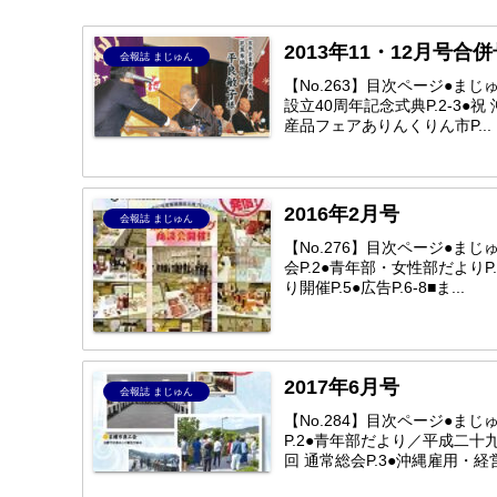
2013年11・12月号合
会報誌 まじゅん
【No.263】目次ページ●まじゅ
設立40周年記念式典P.2-3●
産品フェアありんくりん市P...
2016年2月号
会報誌 まじゅん
【No.276】目次ページ●まじ
会P.2●青年部・女性部だよりP
り開催P.5●広告P.6-8■ま...
2017年6月号
会報誌 まじゅん
【No.284】目次ページ●まじゅ
P.2●青年部だより／平成二十
回 通常総会P.3●沖縄雇用・経営