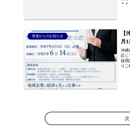
＊＊
【
県連からのお知らせ
月
沖縄
応じ
採用
りご
次