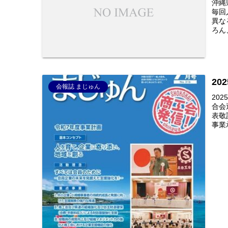
沖縄
毎回
異な
ろん
20
会報誌 まじゅん
20
合会
表敬
事業承