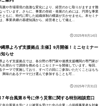
のご案内
高騰や市場環境の急激な変化により、経営のかじ取りがますます難
なっています。さらに、事業の存続・発展のためには、円滑な事業
とともに、時代に即した組織体制の構築が欠かせません。本セミナ
は、事業承継の基礎知識から、経営者として備え...
2025年8月14日
沖縄県よろず支援拠点 主催】9月開催！ミニセミナー
お知らせ
県よろず支援拠点では、各分野の専門家や連携支援機関の専門家が
入れ替わりで講師を務めるミニセミナーを開催しています。毎回、
るテーマで実施しており、すべての回にご参加いただくことはもち
、興味のあるテーマだけ選んで参加することも可...
2025年7月31日
和７年台風第８号に伴う災害に関する特別相談窓口
７年台風第８号により被害を受けた中小企業・小規模事業者を対象