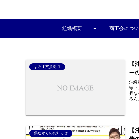
組織概要
商工会につい
【
よろず支援拠点
ー
沖縄
毎回
異な
ろん
【
県連からのお知らせ