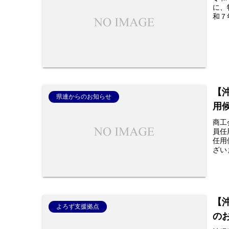
に、
和７
【
県連からのお知らせ
用
商工
員任
任用
ざい
【
よろず支援拠点
の