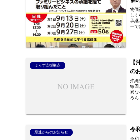
催
物価
しく
承継
ーで
【
よろず支援拠点
の
沖縄
毎回
異な
ろん
令
県連からのお知らせ
令和