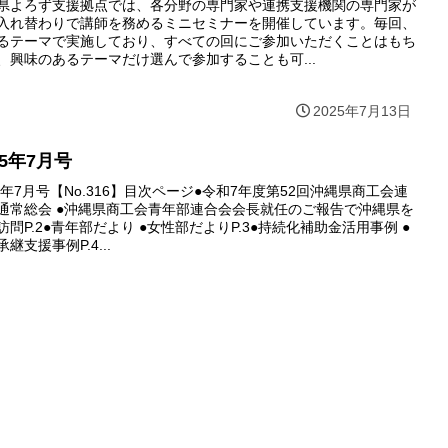
県よろず支援拠点では、各分野の専門家や連携支援機関の専門家が
入れ替わりで講師を務めるミニセミナーを開催しています。毎回、
るテーマで実施しており、すべての回にご参加いただくことはもち
、興味のあるテーマだけ選んで参加することも可...
2025年7月13日
25年7月号
25年7月号【No.316】目次ページ●令和7年度第52回沖縄県商工会連
通常総会 ●沖縄県商工会青年部連合会会長就任のご報告で沖縄県を
訪問P.2●青年部だより ●女性部だよりP.3●持続化補助金活用事例 ●
継支援事例P.4...