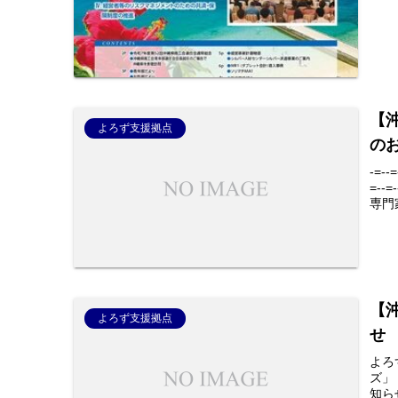
【
よろず支援拠点
の
-=--=
=-
専門
【
よろず支援拠点
せ
よろ
ズ
知らせ