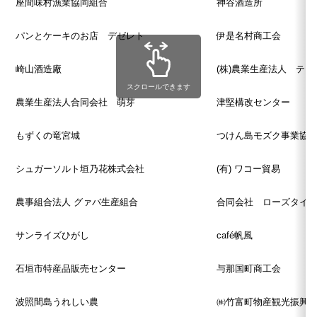
座間味村漁業協同組合
神谷酒造所
パンとケーキのお店 デゼレト
伊是名村商工会
崎山酒造廠
(株)農業生産法人 テ
スクロールできます
農業生産法人合同会社 萌芽
津堅構改センター
もずくの竜宮城
つけん島モズク事業協
シュガーソルト垣乃花株式会社
(有) ワコー貿易
農事組合法人 グァバ生産組合
合同会社 ローズタイ
サンライズひがし
café帆風
石垣市特産品販売センター
与那国町商工会
波照間島うれしい農
㈱竹富町物産観光振興