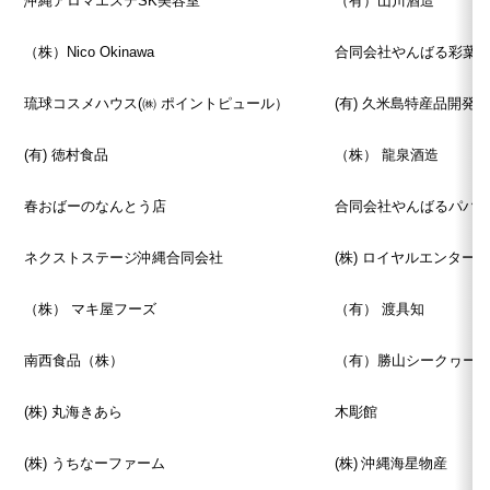
沖縄アロマエステSK美容室
（有）山川酒造
（株）Nico Okinawa
合同会社やんばる彩葉
琉球コスメハウス(㈱ ポイントピュール）
(有) 久米島特産品開発
(有) 徳村食品
（株） 龍泉酒造
春おばーのなんとう店
合同会社やんばるパパ
ネクストステージ沖縄合同会社
(株) ロイヤルエンター
（株） マキ屋フーズ
（有） 渡具知
南西食品（株）
（有）勝山シークヮー
(株) 丸海きあら
木彫館
(株) うちなーファーム
(株) 沖縄海星物産