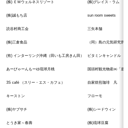
(株) ＥＭウェルネスリゾート
(株)グレイス・ラム
(株)誠もち店
sun room sweets
読谷村商工会
三矢本舗
(株)三倉食品
（同）島の元気研究所
(有) インターリンク沖縄（田いも工房きん田）
ビタミンキャンドル
あーびゃーんもーゆ琉球月桃
国頭村観光物産㈱「道
3S café （スリー・エス・カフェ）
自家焙煎珈琲 凡
キーストン
フローモ
(株)ヤブサチ
(株)シードウィン
とうき家～春壽
(株)琉球豆腐