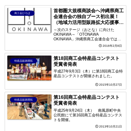
首都圏大規模商談会へ沖縄県商工
商工会ひろば
会連合会の独自ブース初出展！
（地域力活用型販路拡大応援事
業）
～次のステージ（おとな）に向けた
OKINAWA～「OTONAWA
OKINAWA」沖縄県商工会連合会では、
平成27 年度の販路開拓支援プロジェクト
2016年2月8日
として、県外の販路開拓に意欲的な県内
中小・小規模企業の商品を募集・選定
し、事業者が所属する県内...
第18回商工会特産品コンテスト
特産品販路開拓
受賞者発表
平成27年9月3日（木）に第18回商工会特
産品コンテストが開催されました。
2015年10月27日
第16回商工会特産品コンテスト
特産品販路開拓
受賞者発表
平成25年9月24日（木） 南風原町中央
公民館にて第16回商工会特産品コンテス
トを開催。
2013年10月21日