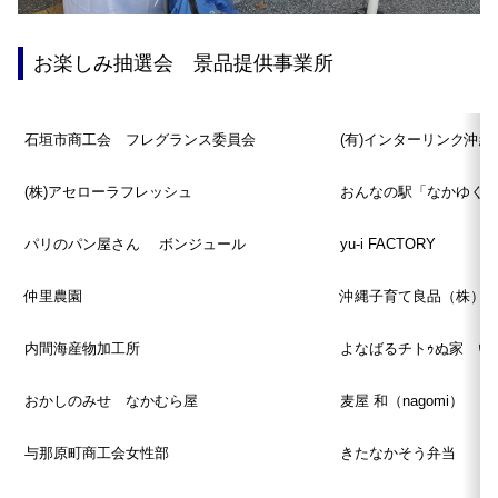
お楽しみ抽選会 景品提供事業所
石垣市商工会 フレグランス委員会
(有)インターリンク沖縄
(株)アセローラフレッシュ
おんなの駅「なかゆく
パリのパン屋さん ボンジュール
yu-i FACTORY
仲里農園
沖縄子育て良品（株）
内間海産物加工所
よなばるチトｩぬ家 い
おかしのみせ なかむら屋
麦屋 和（nagomi）
与那原町商工会女性部
きたなかそう弁当