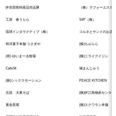
伊良部島特産品売込隊
（株）ラフォーエスカ
工房 春うらら
SiR”（株）
琉球インタラクティブ（株）
コルネとサンドのお店 Pi
和洋菓子本舗 うさぎや
(株)ちゅらら
(有) ゆいまーる牧場
(株)ニライクイジン
Cafe34
城まんじゅう
(株)シックスモーション
PEACE KITCHEN
元祖 大東そば
(株)伊江島物産センター
黄金茶屋
(株)スクワラン本舗