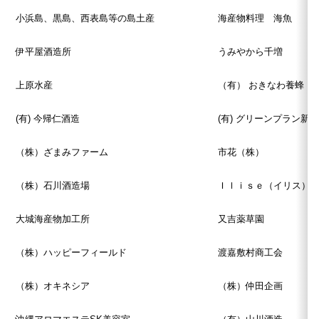
小浜島、黒島、西表島等の島土産
海産物料理 海魚
伊平屋酒造所
うみやから千増
上原水産
（有） おきなわ養蜂
(有) 今帰仁酒造
(有) グリーンプラン新城
（株）ざまみファーム
市花（株）
（株）石川酒造場
Ｉｌｉｓｅ（イリス）
大城海産物加工所
又吉薬草園
（株）ハッピーフィールド
渡嘉敷村商工会
（株）オキネシア
（株）仲田企画