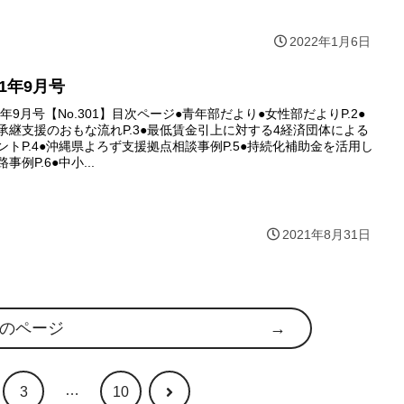
2022年1月6日
21年9月号
21年9月号【No.301】目次ページ●青年部だより●女性部だよりP.2●
承継支援のおもな流れP.3●最低賃金引上に対する4経済団体による
ントP.4●沖縄県よろず支援拠点相談事例P.5●持続化補助金を活用し
事例P.6●中小...
2021年8月31日
のページ
…
次
3
10