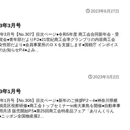
2023年6月27日
23年3月号
23年3月号【No.307】目次ページ●令和5年度 商工会合同新年会・受
賀会●青年部だよりP.2●21世紀商工会準グランプリの内容商工会
3●女性部だより●会員事業所のＤＸを支援します●国税庁 インボイス
お知らせP.4●よみ...
2023年3月2日
23年1月号
23年1月号【No.306】目次ページ●新年のご挨拶P.2～4●神奈川県横
鶴見区視察研修●商工会トップセミナーin南大東島を開催●自動車事
用共済 販売開始P.5●第25回商工会特産品フェア「ありんくりん
●ニッポン全国物産展2...