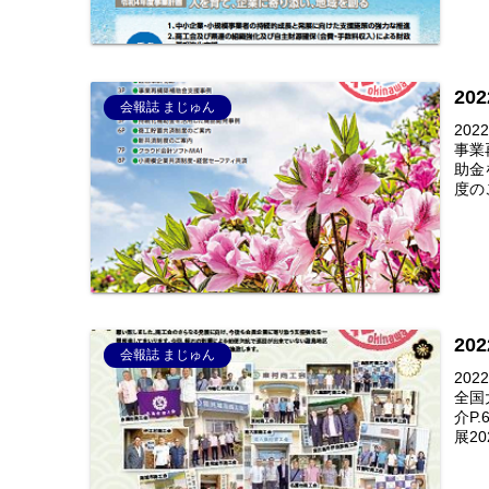
20
会報誌 まじゅん
20
事業
助金
度のご
20
会報誌 まじゅん
202
全国
介P
展202