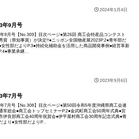
2024年1月4日
23年9月号
23年9月号【No.309】目次ページ●第26回 商工会特産品コンテスト
秀賞（県知事賞）が決定!!●ニッポン全国物産展2023P.2●青年部だ
●女性部だよりP.3●持続化補助金を活用した商品開発事例●経営革新
.4●事業承継...
2023年9月6日
23年7月号
23年7月号【No.308】目次ページ●第50回令和5年度沖縄県商工会連
通常総会●商工会トップセミナーP.2●金武町商工会50周年式典●宮
市伊良部商工会40周年祝賀会●伊平屋村商工会30周年記念式典●青
だより●女性部だよりP...