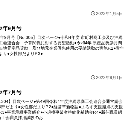
2023年1月5日
22年9月号
22年9月号【No.305】目次ページ●令和4年度 市町村商工会及び沖縄
工会連合会 予算関係に対する要望活動●令和4年 県産品奨励月間
る地元産品奨励 及び地元企業優先使用の要請活動の実施P.2●青年
り●女性部だよりP.3●...
2022年9月1日
22年7月号
o.304】目次ページ●第49回令和4年度沖縄県商工会連合会通常総会
年部だより●女性部だよりP.2●経営革新物語●よろず支援拠点の支援
P.3●事業承継事業紹介●小規模事業者持続化補助金P.4●新任職員紹
商工会職員採用試験のお...