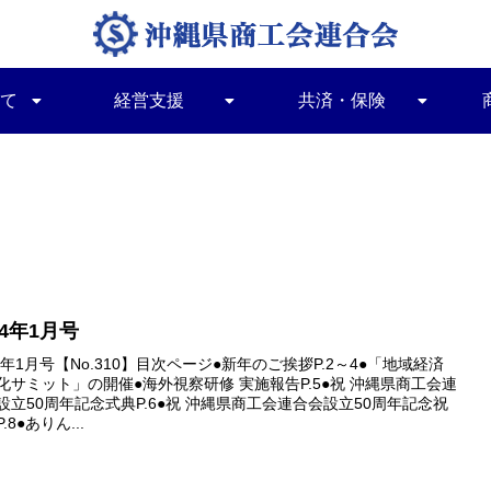
て
経営支援
共済・保険
24年1月号
24年1月号【No.310】目次ページ●新年のご挨拶P.2～4●「地域経済
化サミット」の開催●海外視察研修 実施報告P.5●祝 沖縄県商工会連
設立50周年記念式典P.6●祝 沖縄県商工会連合会設立50周年記念祝
.8●ありん...