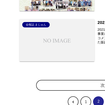
20
会報誌 まじゅん
20
事業
コメ
た販路
次
2
前
1