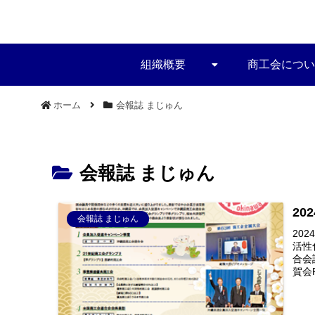
組織概要
商工会につい
ホーム
会報誌 まじゅん
会報誌 まじゅん
20
会報誌 まじゅん
20
活性
合会
賀会P