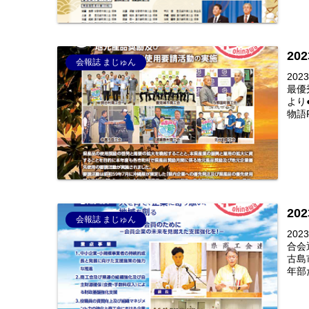
20
会報誌 まじゅん
20
最優
より
物語P
20
会報誌 まじゅん
20
合会
古島
年部