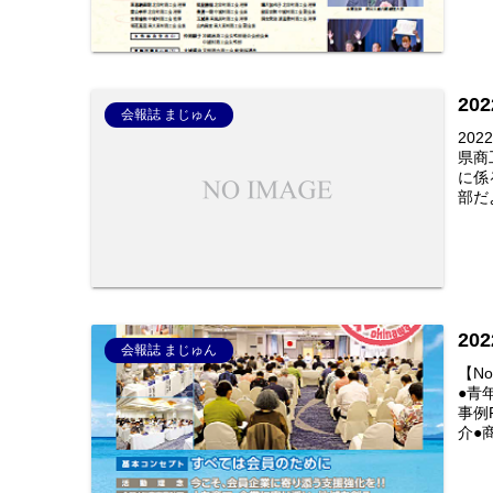
20
会報誌 まじゅん
20
県商
に係
部だよ
20
会報誌 まじゅん
【N
●青
事例
介●