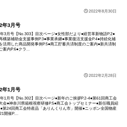
2022年8月30日
22年3月号
22年3月号【No.303】目次ページ●女性部だより●経営革新物語P.2●
再構築補助金支援事例P.3●事業承継●事業復活支援金P.4●持続化補
を活用した商品開発事例P.5●商工貯蓄共済制度のご案内●新共済制
案内P.6●クラ...
2022年2月28日
22年1月号
2年1月号【No.302】目次ページ●新年のご挨拶P.2-4●第61回商工会
大会●神奈川県箱根視察研修P.5●商工会トップセミナー●新任職員紹
.6●第24回商工会特産品「ありんくりん市」開催●ニッポン全国物産
1開催P....