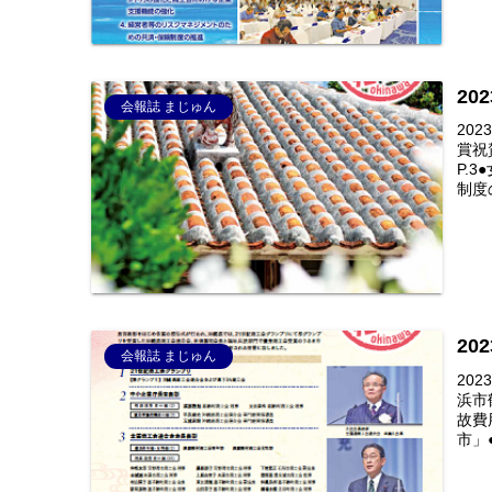
20
会報誌 まじゅん
20
賞祝
P.
制度の
20
会報誌 まじゅん
20
浜市
故費
市」