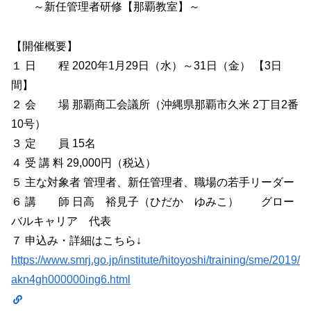
～新任管理者研修【那覇教室】～
【開催概要】
１ 日 程 2020年1月29日（水）～31日（金） 【3日
間】
２ 会 場 那覇商工会議所（沖縄県那覇市久米 2丁目2番
10号）
３ 定 員 15名
４ 受 講 料 29,000円（税込）
５ 主な対象者 管理者、新任管理者、職場の若手リーダー
６ 講 師 日高 裕見子（ひだか ゆみこ） グロー
バルキャリア 代表
７ 申込み・詳細はこちら↓
https://www.smrj.go.jp/institute/hitoyoshi/training/sme/2019/
akn4gh000000ing6.html