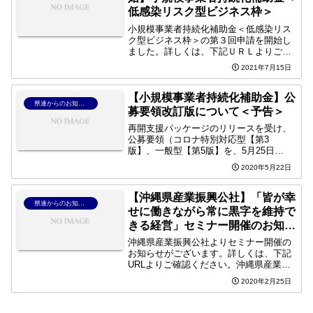
低感染リスク型ビジネス枠＞
小規模事業者持続化補助金＜低感染リス
ク型ビジネス枠＞の第３回申請を開始し
ました。詳しくは、下記ＵＲＬよりご確
認ください。
2021年7月15日
【小規模事業者持続化補助金】公
県連からのお知らせ
募要領改訂版について＜予告＞
再開支援パッケージのリリースを受け、
公募要領（コロナ特別対応型【第3
版】、一般型【第5版】を、5月25日
（月）15：00に公開します。
2020年5月22日
【沖縄県産業振興公社】「皆が幸
県連からのお知らせ
せに働きながら常に黒字を維持で
きる経営」セミナー開催のお知ら
せ
沖縄県産業振興公社よりセミナー開催の
お知らせがございます。詳しくは、下記
URLよりご確認ください。沖縄県産業振
興公社「ネットワーク会員」特別講演会
2020年2月25日
＆交流会 「皆が幸せに働きながら常に黒
字を維持できる経営」皆が幸せに働きな
がら常に黒字を維持で...