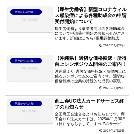
【厚生労働省】新型コロナウィル
県連からのお知らせ
ス感染症による各種助成金の申請
受付開始について
厚生労働省より事業者向けの各種助成金
について申請受付開始のお知らせがござ
います。詳細はこちら↓雇用調整助成金
の特例の追加実施 新型コロナウイルス感
2020年3月26日
染症による小学校休業等対応助成金リー
フレット（労働者を雇用する事業主の方
向け） 新型コロナウイ...
【沖縄県】適切な価格転嫁・所得
県連からのお知らせ
向上シンポジウム開催のご案内！
沖縄県より 適切な価格転嫁・所得向上に
係るシンポジウムのご案内です。適切な
価格転嫁は企業の持続的な成長の実現、
労働者の賃金の引上げに必要不可欠で
2026年1月26日
す。県内の多様な事例から学び、さまざ
まな視点から価格転嫁・所得向上につい
て一緒に考えましょう。 ...
商工会UC法人カードサービス終
県連からのお知らせ
了のお知らせ
全国商工会連合会よりお知らせです。商
工会ＵＣ法人カードは、2025年11月30日
（日）をもちまして、すべてのサービス
提供を終了することとなりました。詳細
2024年1月29日
につきましては、全国商工会連合会ホー