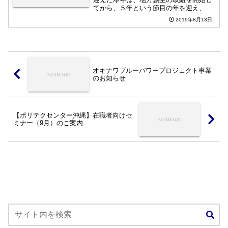
てから、５年という節目の年を迎え、地
方創生の実現に向けて、極めて重要な１
2019年8月13日
年です。これまで、全国各地で官民が連
携した様々な取組が進められているとこ
ろであり、経済団体や企業...
オキナワブルーパワープロジェクト事業
のお知らせ
【ポリテクセンター沖縄】在職者向けセ
ミナー（9月）のご案内