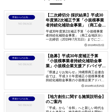
【二次締切分 採択結果】平成30
県連からのお知らせ
年度第2次補正予算「小規模事業
者持続化補助金事業」（商工会地
区分）
平成30年度第2次補正予算「小規模事業
者持続化補助金事業」（商工会地区分）
一次締切（2019年7月31日）までにご提
出いただいた申請について採択結果が公
2019年9月2日
開されております。詳しくは、下記リン
ク先よりご確認ください。二次締切分 採
択者一覧（中小...
【急募】平成30年度補正予算
県連からのお知らせ
「小規模事業者持続化補助金事
業」小規模企業支援アドバイザー
募集について
『県連よりお知らせ』沖縄県商工会連合
会では、平成３０年度補正小規模事業者
持続化補助金事業の小規模企業アドバイ
ザーを募集します。【募集人員】 ・コ
2019年10月25日
ーディネーター１名 【任期（勤務期
間）】 ・2019年11月1日～2020年2月
29日 ※勤務日...
【地方創生に関する施策説明会】
県連からのお知らせ
のご案内
「平成」から「令和」へと新しい時代を
迎えた本年は、地方創生の取組を開始し