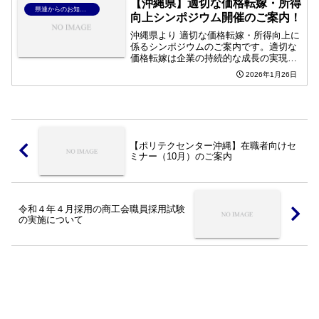
については、下記よ...
【沖縄県】適切な価格転嫁・所得
県連からのお知らせ
向上シンポジウム開催のご案内！
沖縄県より 適切な価格転嫁・所得向上に
係るシンポジウムのご案内です。適切な
価格転嫁は企業の持続的な成長の実現、
労働者の賃金の引上げに必要不可欠で
2026年1月26日
す。県内の多様な事例から学び、さまざ
まな視点から価格転嫁・所得向上につい
て一緒に考えましょう。 ...
【ポリテクセンター沖縄】在職者向けセ
ミナー（10月）のご案内
令和４年４月採用の商工会職員採用試験
の実施について