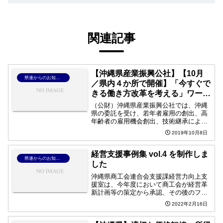
関連記事
【沖縄県産業振興公社】【10月
県連からのお知らせ
／県内４か所で開催】「今すぐで
きる働き方改革を考える」ワーク
ショップ開催のお知らせ
（公財）沖縄県産業振興公社では、沖縄
県の委託を受け、若年者雇用の創出、高
年齢者の雇用機会創出、技術継承による
産業振興および企業の人材育成能力の向
2019年10月8日
上を図ることを目的とした「生涯現役ス
キル活用型雇用推進事業」を実施してお
ります。その事業に伴い、...
経営支援事例集 vol.4 を制作しま
県連からのお知らせ
した
沖縄県商工会連合会支援課経営力向上支
援室は、今年度において商工会が経営革
新計画等の策定から承認、その後のフォ
ローアップ等に関与して伴走支援を行っ
2022年2月16日
た事業所の取組を紹介する経営支援事例
集を制作しました。経営支援事例集vol.4