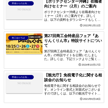
【ポリテクセンター沖縄】在職者
県連からのお知らせ
向けセミナー（2月）のご案内
ポリテクセンター沖縄より在職者向けセ
ミナー（2月）のご案内です。詳しく
は、以下の資料をダウンロードもしく
は、ポリテクセンター沖縄のホームペー
2022年1月11日
ジをご確認の上、お問合せください。ポ
リテクセンター沖縄（生産性向上人材育
成支援センター）ホームページ...
第27回商工会特産品フェア『あ
商工会ひろば
りんくりん市』特設サイトについ
て
第27回商工会特産品フェア『ありんくり
ん市』の特設サイトを公開いたしまし
た。詳しくは、下記リンクよりご覧くだ
さい。ありんくりん市特設サイト
2024年10月17日
【観光庁】免税電子化に関する相
県連からのお知らせ
談会のお知らせ
免税電子化に関する相談会のお知らせで
す。オンライン形式と対面式がございま
すので詳しくは、以下の観光庁サイトよ
りご確認ください。＜相談会の概要＞■
2021年6月18日
オンライン相談会：6/29（火）～
7/15（木）のうち、全6回を予定定員：