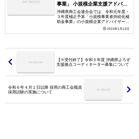
事業」 小規模企業支援アドバイ
ザー募集について
沖縄県商工会連合会では、令和元年度・
３年度補正予算「小規模事業者持続化補
助金事業」の小規模企業アドバイザーを
募集します。【募集人員】・コーディネ
2023年1月13日
ーター１名【任期（勤務期間）】・2023
年1月4日～2023年2月28日※勤務日数に
ついては、相...
【※受付終了】令和５年度 沖縄県よろず
支援拠点コーディネーター募集について
令和６年４月１日以降 採用の商工会職員
採用試験の実施について