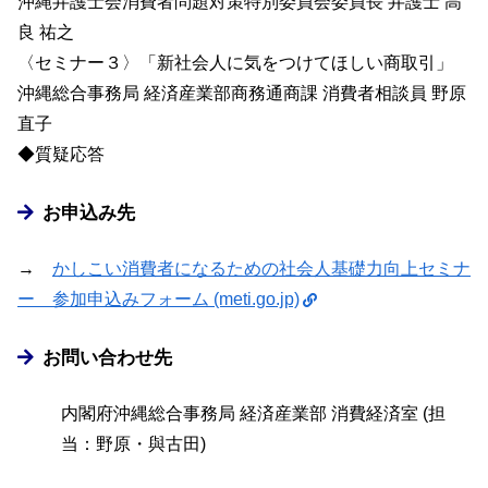
沖縄弁護士会消費者問題対策特別委員会委員長 弁護士 高
良 祐之
〈セミナー３〉「新社会人に気をつけてほしい商取引」
沖縄総合事務局 経済産業部商務通商課 消費者相談員 野原
直子
◆質疑応答
お申込み先
→
かしこい消費者になるための社会人基礎力向上セミナ
ー 参加申込みフォーム (meti.go.jp)
お問い合わせ先
内閣府沖縄総合事務局 経済産業部 消費経済室 (担
当：野原・與古田)