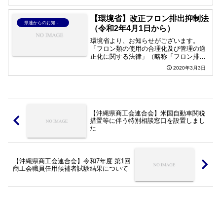
い。沖縄県公式サイト 障害者雇用セミ
ナー・イベント開催情報セミナーご案内
資料
【環境省】改正フロン排出抑制法
県連からのお知らせ
（令和2年4月1日から）
環境省より、お知らせがございます。
「フロン類の使用の合理化及び管理の適
正化に関する法律」（略称「フロン排出
抑制法」）が改正され、令和2年4月1日
2020年3月3日
に施行されます。詳しくは、下記環境省
ホームページおよびリーフレットをご確
認ください。環境省ホーム...
【沖縄県商工会連合会】米国自動車関税
措置等に伴う特別相談窓口を設置しまし
た
【沖縄県商工会連合会】令和7年度 第1回
商工会職員任用候補者試験結果について