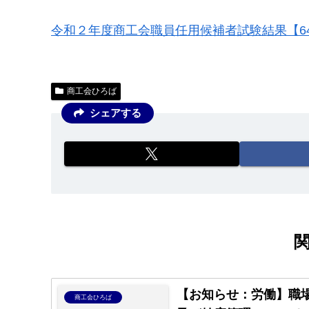
令和２年度商工会職員任用候補者試験結果【64
商工会ひろば
シェアする
【お知らせ：労働】職
商工会ひろば