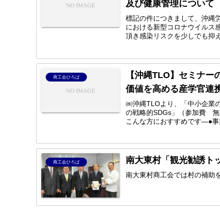
及び健康管理について
標記の件につきまして、沖縄
における新型コロナウイルス
頂き感染リスクを少しでも抑え
【沖縄TLO】セミナー
商工会ひろば
価値を高める産学官連携
㈱沖縄TLOより、「中小企業
の戦略的SDGs」（参加費 
こんな方におすすめです―●事業
南大東村「観光勧誘ト
商工会ひろば
南大東村商工会では村の補助