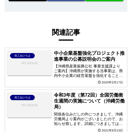
関連記事
中小企業基盤強化プロジェクト推
商工会ひろば
進事業の公募説明会のご案内
【沖縄県産業振興公社 事業支援課より
ご案内】沖縄県が実施する当事業は、県
内中小企業の経営基盤を強化することを
目的とし、成長意欲のある県内中小企業
2020年3月17日
の個別課題解決のためのプロジェクト
や、業界が抱える経営課題解決に向けて
複数の企業が連携して取り...
令和3年度（第72回）全国労働衛
商工会ひろば
生週間の実施について（沖縄労働
局）
関係各位みだしの件につきまして、沖縄
労働局より案内がございましたので、お
知らせ致します。詳細につきましては別
添の書類をご確認下さい。令和３年度全
2021年9月13日