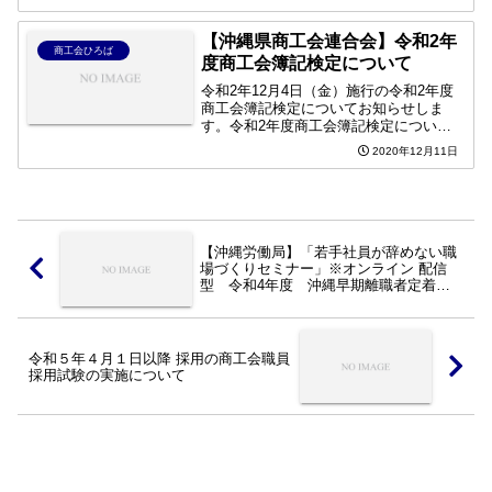
体のスローガン『向き合おう！こころと
からだの 健康管理』本年度のみ新型コ
ロナウイルス感染症の拡大...
【沖縄県商工会連合会】令和2年
商工会ひろば
度商工会簿記検定について
令和2年12月4日（金）施行の令和2年度
商工会簿記検定についてお知らせしま
す。令和2年度商工会簿記検定について
お知らせ
2020年12月11日
【沖縄労働局】「若手社員が辞めない職
場づくりセミナー」※オンライン 配信
型 令和4年度 沖縄早期離職者定着支
援事業
令和５年４月１日以降 採用の商工会職員
採用試験の実施について