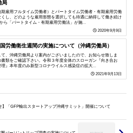
働局
無期雇用フルタイム労働者）とパートタイム労働者・有期雇用労働
なくし、どのような雇用形態を選択しても待遇に納得して働き続け
から「パートタイム・有期雇用労働法」が施...
2020年9月9日
全国労働衛生週間の実施について（沖縄労働局）
して、沖縄労働局より案内がございましたので、お知らせ致しま
の書類をご確認下さい。令和３年度全体のスローガン『向き合お
理』本年度のみ新型コロナウイルス感染症の拡大...
2021年9月13日
せ】「GFP輸出スタートアップ沖縄サミット」開催について
市圏パーソントリップ調査の実施について