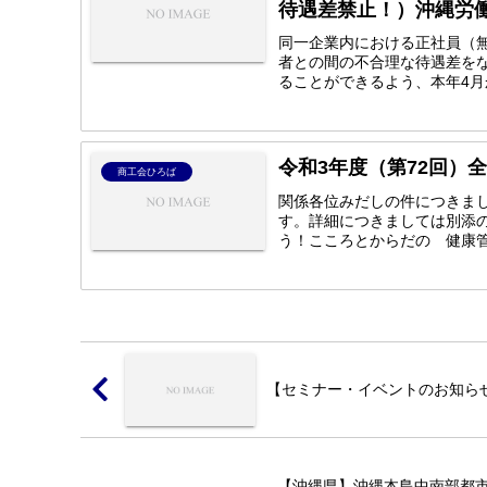
待遇差禁止！）沖縄労
同一企業内における正社員（
者との間の不合理な待遇差を
ることができるよう、本年4月
令和3年度（第72回）
商工会ひろば
関係各位みだしの件につきま
す。詳細につきましては別添
う！こころとからだの 健康管
【セミナー・イベントのお知ら
【沖縄県】沖縄本島中南部都