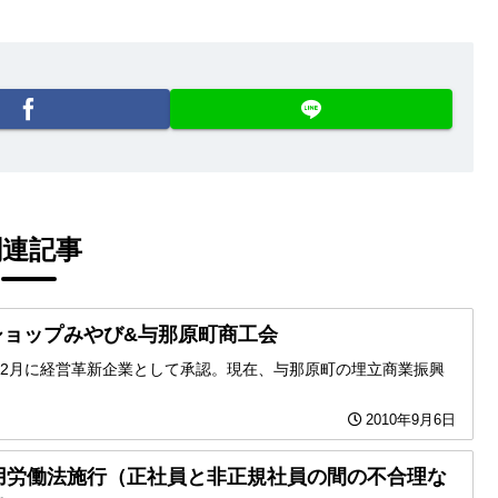
関連記事
 フラワーショップみやび&与那原町商工会
12月に経営革新企業として承認。現在、与那原町の埋立商業振興
2010年9月6日
用労働法施行（正社員と非正規社員の間の不合理な