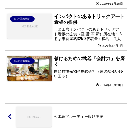
例をまとめた、経営支援事例集を制作し
2020年11月16日
ました。経営革新計画や事業承継計画の
策定支援、小規模事業者持続化補助金や
ものづくり補助金の活用、...
インパクトのあるトリックアート
経営革新物語
看板の提供
しま工房インパクトのあるトリックアー
ト看板の提供（経 営 革 新）所在地：う
るま市喜屋武325-3代表者：松島 良太
業 種： 製造業設 立：平成元年7 月
2020年12月1日
電 話：098-974-2882経営革新の概要取
引先を広げていきたいが、現在取引のあ
る...
儲けるための武器「会計力」を磨
経営革新物語
く
国頭村観光物産株式会社（道の駅ゆいゆ
い国頭）
2014年10月28日
久米島ブルーティー販路開拓