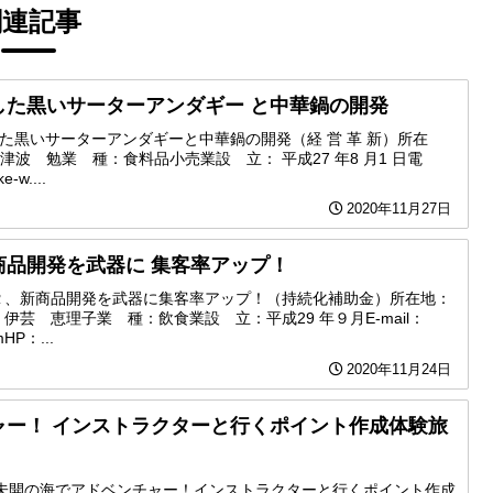
関連記事
した黒いサーターアンダギー と中華鍋の開発
た黒いサーターアンダギーと中華鍋の開発（経 営 革 新）所在
津波 勉業 種：食料品小売業設 立： 平成27 年8 月1 日電
-w....
2020年11月27日
商品開発を武器に 集客率アップ！
Ｒ、新商品開発を武器に集客率アップ！（持続化補助金）所在地：
：伊芸 恵理子業 種：飲食業設 立：平成29 年９月E-mail：
mHP：...
2020年11月24日
ャー！ インストラクターと行くポイント作成体験旅
ン未開の海でアドベンチャー！インストラクターと行くポイント作成