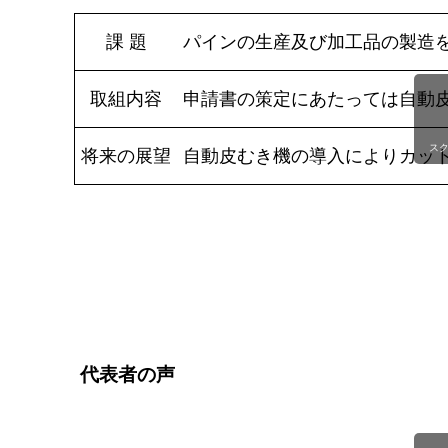
課 題
パインの生産及び加工品の製造
取組内容
申請書の策定にあたっては自動皮
ス
将来の展望
自動皮むき機の導入によりカッ
代表者の声