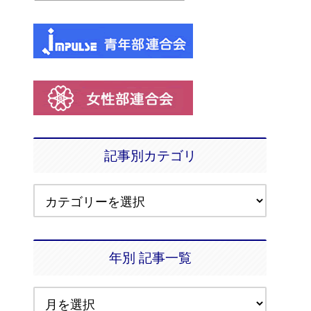
品の販売を行っています。販路は順調に伸びているが加
で詳細に表すこと等を教えてもらいました。従業員二人がパ
合わずに廃棄処分をするという青果が無くなり売上が向
記事別カテゴリ
年別 記事一覧