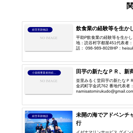
飲食業の経験等を生か
経営革新物語
平助P飲食業の経験等を生かし
地：読谷村字都屋451代表者：
話： 098-989-8028HP：heisuke
田芋の新たなＰＲ、新
小規模事業者持続化補助金
並里みるく堂田芋の新たなＰ
金武町字金武762 番地代表者
namisatomirukudo@gmail.co
未開の海でアドベンチ
経営革新物語
行
イゼナマリンサービス グイ