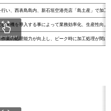
を行い、西表島島内、新石垣空港売店「島土産」で加工
むき機を導入する事によって業務効率化、生産性向上を数値
クロールできます
ト作業の処理能力が向上し、ピーク時に加工処理が間に