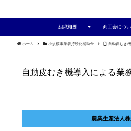
組織概要
商工会につい
ホーム
小規模事業者持続化補助金
自動皮むき機
自動皮むき機導入による業務
農業生産法人株