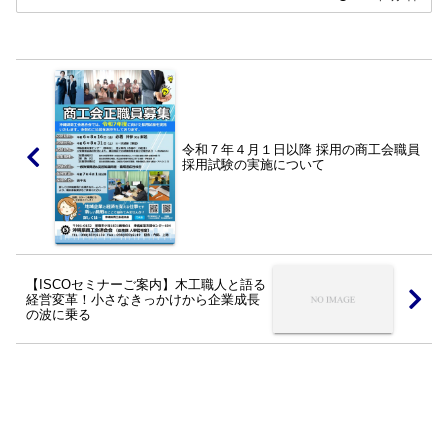
連携によるSDGｓの取り組み～―こんな
方におすすめです―●事業とSDGsを本質
的に結び付けた...
令和７年４月１日以降 採用の商工会職員
採用試験の実施について
【ISCOセミナーご案内】木工職人と語る
経営変革！小さなきっかけから企業成長
の波に乗る