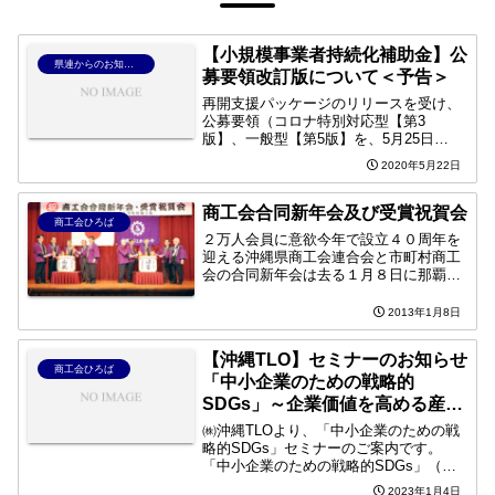
【小規模事業者持続化補助金】公
県連からのお知らせ
募要領改訂版について＜予告＞
再開支援パッケージのリリースを受け、
公募要領（コロナ特別対応型【第3
版】、一般型【第5版】を、5月25日
（月）15：00に公開します。
2020年5月22日
商工会合同新年会及び受賞祝賀会
商工会ひろば
２万人会員に意欲今年で設立４０周年を
迎える沖縄県商工会連合会と市町村商工
会の合同新年会は去る１月８日に那覇市
の沖縄ハーバービューホテルククラウン
プラザで開催した。
2013年1月8日
【沖縄TLO】セミナーのお知らせ
商工会ひろば
「中小企業のための戦略的
SDGs」～企業価値を高める産学
官連携によるSDGｓの取り組み
㈱沖縄TLOより、「中小企業のための戦
～
略的SDGs」セミナーのご案内です。
「中小企業のための戦略的SDGs」（参
加費 無料）～企業価値を高める産学官
2023年1月4日