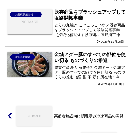
人生として楽しまないと損だと思いま
す。
既存商品をブラッシュアップして
小規模事業者持続化補助金
販路開拓事業
とりの丸焼き こけこっこハウス既存商品
をブラッシュアップして販路開拓事業
（持続化補助金）所在地：宜野湾市神山
1-3-7代表者：池原 利枝子業 種：料理
2020年12月16日
品小売業設 立：昭和58 年電 話：098-
892-1600課 題とりの丸焼き 、チキン
カ...
金城アグー豚のすべての部位を使
経営革新物語
い切る ものづくりの推進
農業生産法人 有限会社金城ミート金城ア
グー豚のすべての部位を使い切る ものづ
くりの推進（経 営 革 新）所在地：今帰
仁村字謝名 128 番地代表者：代表取締役
2020年11月18日
高安 高治業 種：冷凍食品製造、卸売り
業設 立：平成 18 年 2 月設立電 話...
高齢者施設向け調理済み冷凍商品の開発