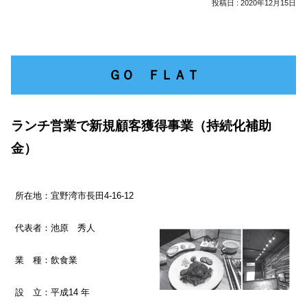
2020年12月15日
ＧＯ ＦＬＡＴ
ランチ営業で新規顧客獲得事業（持続化補助
金）
所在地：宜野湾市長田4-16-12
代表者：池原 秀人
業 種：飲食業
設 立：平成14 年